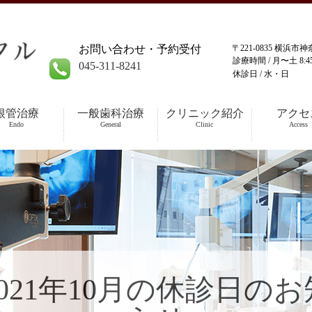
お問い合わせ・予約受付
〒221-0835 横浜市
診療時間 /
月〜土 8:45-
045-311-8241
休診日 /
水・日
根管治療
一般歯科治療
クリニック紹介
アクセ
Endo
General
Clinic
Access