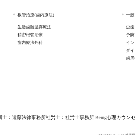
根管治療(歯内療法)
一般
生活歯髄温存療法
虫歯
精密根管治療
予防
歯内療法外科
イン
ダイ
歯周
護士：
遠藤法律事務所
社労士：
社労士事務所 Being
心理カウン
Copyright © 201