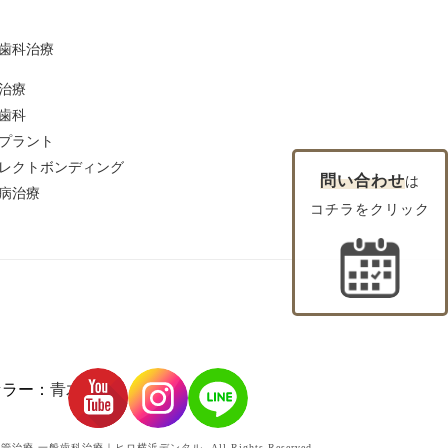
歯科治療
治療
歯科
プラント
レクトボンディング
問い合わせ
は
病治療
コチラをクリック
セラー：
青木 貴美
7 精密根管治療 一般歯科治療｜ヒロ横浜デンタル.
All Rights Reserved.