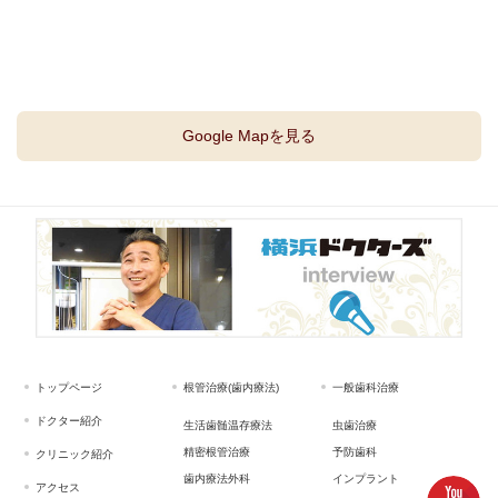
Google Mapを見る
トップページ
根管治療(歯内療法)
一般歯科治療
ドクター紹介
生活歯髄温存療法
虫歯治療
精密根管治療
予防歯科
クリニック紹介
歯内療法外科
インプラント
アクセス